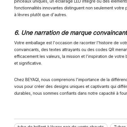
pinceaux uniques, un éclairage LED intégré ou des éléments i
fonctionnalités innovantes distinguent non seulement votre 
à lèvres plutôt que d'autres.
6. Une narration de marque convaincant
Votre emballage est l'occasion de raconter l'histoire de vo
convaincants, des textes attrayants ou des codes QR mena
efficacement les valeurs, la mission et l'inspiration de vot
et significative.
Chez BEYAQI, nous comprenons l'importance de la différenci
vous pour créer des designs uniques et captivants qui diffé
durables, nous sommes confiants dans notre capacité à four
tube de brillant à lèvres noir de vente chaude
Tubes d