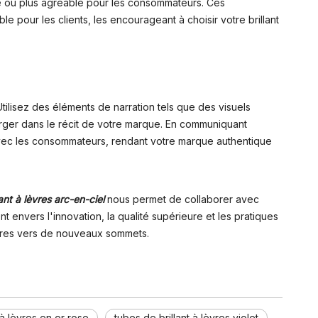
que ou plus agréable pour les consommateurs. Ces
pour les clients, les encourageant à choisir votre brillant
ilisez des éléments de narration tels que des visuels
ger dans le récit de votre marque. En communiquant
d avec les consommateurs, rendant votre marque authentique
ant à lèvres arc-en-ciel
nous permet de collaborer avec
envers l'innovation, la qualité supérieure et les pratiques
lèvres vers de nouveaux sommets.
 à lèvres en or rose
tubes de brillant à lèvres violet