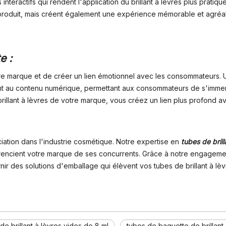
nteractifs qui rendent l'application du brillant à lèvres plus prati
produit, mais créent également une expérience mémorable et agréable 
e :
tre marque et de créer un lien émotionnel avec les consommateurs. Ut
nt au contenu numérique, permettant aux consommateurs de s'immer
re brillant à lèvres de votre marque, vous créez un lien plus profon
ation dans l'industrie cosmétique. Notre expertise en
tubes de brill
rencient votre marque de ses concurrents. Grâce à notre engagement 
nir des solutions d'emballage qui élèvent vos tubes de brillant à 
e brillant à lèvres vides de 8 ml
tubes de baguette de brillant