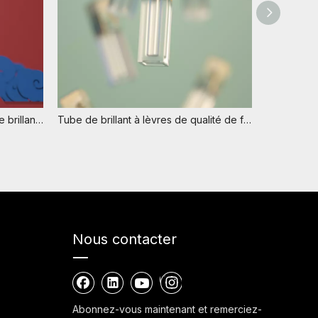
Le nouveau plastique de tube de brillant à lèvres d'emballage cosmétique écologique de glaçage de lèvre esthétique avec la brosse
Tube de brillant à lèvres de qualité de forme carrée esthétique de marque privée en gros
Nous contacter
Abonnez-vous maintenant et remerciez-