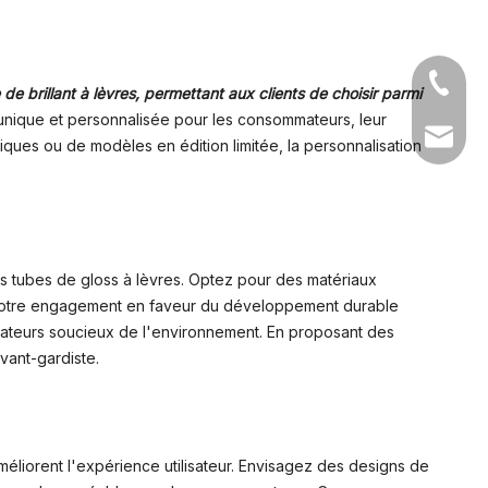
+86-05
e brillant à lèvres, permettant aux clients de choisir parmi
unique et personnalisée pour les consommateurs, leur
sales1@
ues ou de modèles en édition limitée, la personnalisation
s tubes de gloss à lèvres. Optez pour des matériaux
r votre engagement en faveur du développement durable
mmateurs soucieux de l'environnement. En proposant des
ant-gardiste.
méliorent l'expérience utilisateur. Envisagez des designs de