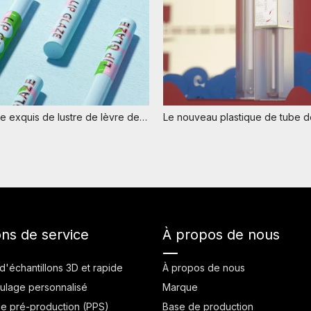
Tube vide exquis de lustre de lèvre de logo du conteneur 4ml PETG de lustre de lèvre vide avec la brosse
ons de service
À propos de nous
d'échantillons 3D et rapide
À propos de nous
ulage personnalisé
Marque
de pré-production (PPS)
Base de production