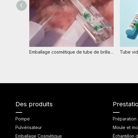
Emballage cosmétique de tube de brillant à lèvres exquis de transparence de marque de distributeur en gros 6ml
Des produits
Prestati
Pompe
Préparation 
Pulvérisateur
Moule et mo
Emballage Cosmétique
Échantillon 