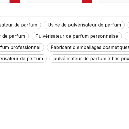
l, 12ml,
Portable vide, liquide
atomiseur de
écologique personnalisé,
rechargeable 
ros
vente en gros
pulvérisateur
isateur de parfum
Usine de pulvérisateur de parfum
r de parfum
Pulvérisateur de parfum personnalisé
rfum professionnel
Fabricant d'emballages cosmétique
érisateur de parfum
pulvérisateur de parfum à bas pri