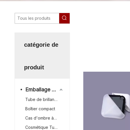
pulvérisateur de parfum à ba
usine de pulvérisateur de pa
d'emballages cosmétiques po
pulvérisateur de parf
catégorie de
pulvérisateur de parf
gros, fournisseur de 
pulvérisateur de par
produit
Emballage Cosmétique
Tube de brillant à lèvres
Boîtier compact
Cas d'ombre à paupières
Cosmétique Tube