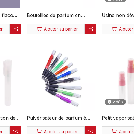
i flacon
Bouteilles de parfum en
Usine non dé
e de
plastique PP pour carte de
liquide perso
er
Ajouter au panier
Ajouter
rée de
crédit, vaporisateur à brume
ODM 20 ml ve
con
Fine, vide, désinfectant pour
vide portable 
e
les mains, 20ml, 30ml
carte de crédi
de parfum
vidéo
ation de
Pulvérisateur de parfum à
Petit vaporis
e
brume fine en plastique
vide en plasti
er
Ajouter au panier
Ajouter