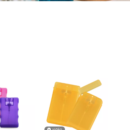
um à très bon prix, fabricant de pulvérisateur de parfum,
 en gros, fournisseur de pulvérisateur de parfum, fabricant
risateur de parfum à très bon prix, fabricant de
rfum personnalisé, pulvérisateur de parfum en
s pour pulvérisateur de parfum, bouteille de
vidéo