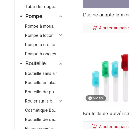
Tube de rouge à lèvres
L'usine adapte le min
Pompe
pulvérisateur de cart
Pompe à mousse
Ajouter au pani
parfum de forme car
Pompe à lotion
30 ml, parfum de fla
Pompe à crème
pulvérisateur de cart
Pompe à ongles
Bouteille
Bouteille sans air
Bouteille en aluminium
Bouteille de pulvérisation continue
vidéo
Rouler sur la bouteille
Cosmétique Bouteille
Bouteille de pulvéris
Bouteille de déodorant
parfum personnalisé
Ajouter au pani
Flacon compte-gouttes