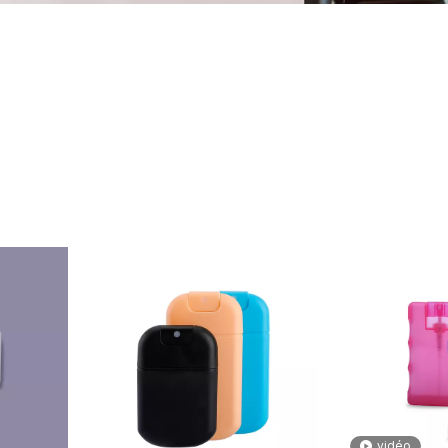
s prix, pulvérisateur de parfum professionnel, pulvérisateur de parf
rfum, pulvérisateur de parfum personnalisé, pulvérisateur de parfum
ur pulvérisateur de parfum, bouteille de pulvérisateur de parfum
um à bas prix, pulvérisateur de parfum professionnel, pulvé
um, usine de pulvérisateur de parfum, pulvérisateur de pa
pulvérisateur de parfum, fabricant d'emballages cosmétique
fum
vidéo