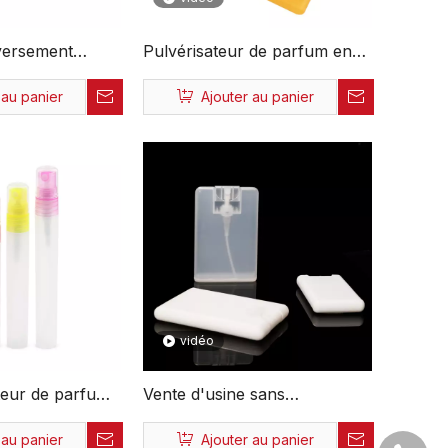
versement
Pulvérisateur de parfum en
nnalisé OEM
plastique Portable vide, vente
 au panier
Ajouter au panier
nte en gros
en gros d'usine, carte de
en plastique
crédit, brume Fine, 20ml
t pulvérisateur
vidéo
ateur de parfum
Vente d'usine sans
que, Mini
déversement, livraison rapide,
 au panier
Ajouter au panier