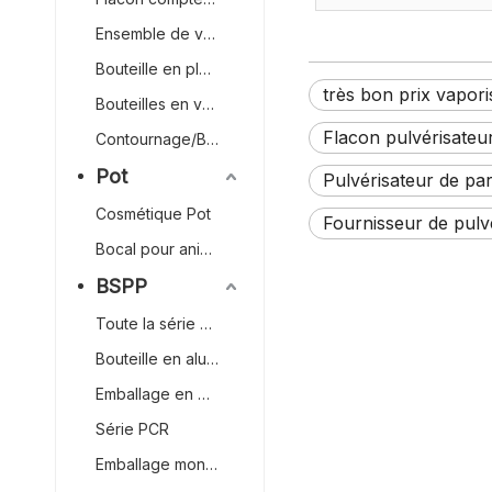
écologique, 20ml, 15m
10ml, 8ml, 5ml, Mini
Ensemble de voyage
fabricant, vente en g
Bouteille en plastique
très bon prix vapor
Bouteilles en verre
Flacon pulvérisateu
Contournage/Blush Stick Emballage
Pot
Pulvérisateur de pa
Cosmétique Pot
Fournisseur de pulv
Bocal pour animaux de compagnie
BSPP
Toute la série en plastique
Bouteille en aluminium
Emballage en papier
Série PCR
Emballage mono-matière