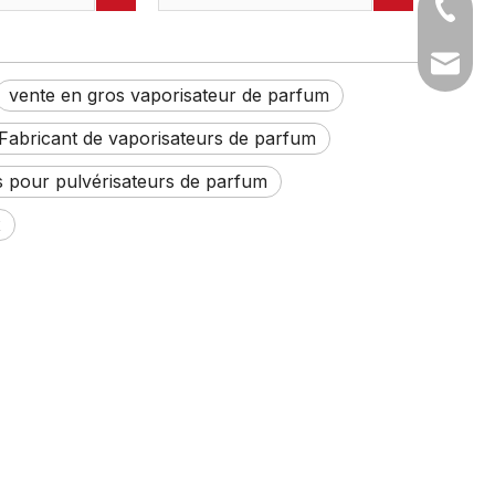
 parfum
bouteilles de pulvérisation de
+86-05
de 10ml, flacon
parfum avec pompe, vente
 de voyage
en gros, 20ml, 10ml
sales1@
vente en gros vaporisateur de parfum
Fabricant de vaporisateurs de parfum
s pour pulvérisateurs de parfum
x